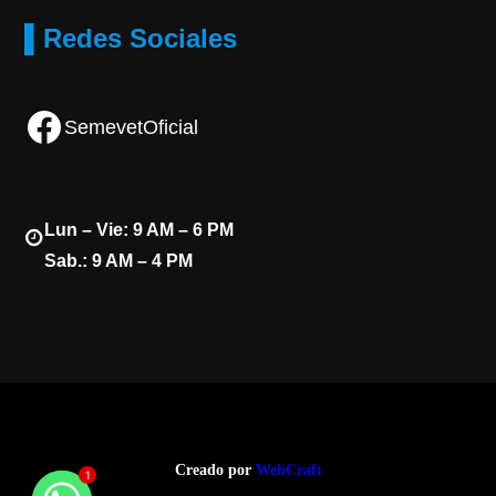
▌Redes Sociales
Facebook
SemevetOficial
Lun – Vie: 9 AM – 6 PM
Sab.: 9 AM – 4 PM
Creado por
WebCraft
1