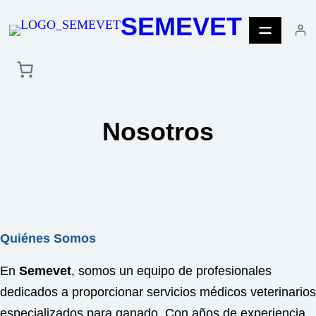
Saltar
SEMEVET
al
contenido
Nosotros
Quiénes Somos
En
Semevet
, somos un equipo de profesionales
dedicados a proporcionar servicios médicos veterinarios
especializados para ganado. Con años de experiencia