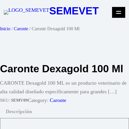
Saltar
SEMEVET
al
contenido
Inicio
/
Caronte
/ Caronte Dexagold 100 Ml
Caronte Dexagold 100 Ml
CARONTE Dexagold 100 ML es un producto veterinario de
alta calidad diseñado específicamente para grandes […]
Category:
Caronte
SKU:
SEMV09
Descripción