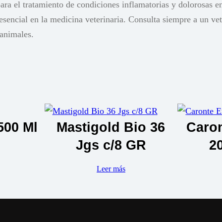
l tratamiento de condiciones inflamatorias y dolorosas en g
esencial en la medicina veterinaria. Consulta siempre a un ve
 animales.
500 Ml
Mastigold Bio 36
Caro
Jgs c/8 GR
2
Leer más