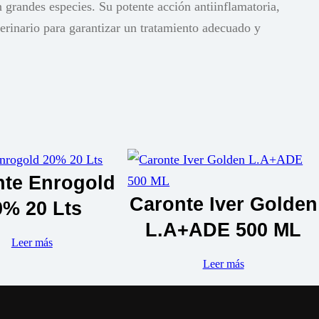
randes especies. Su potente acción antiinflamatoria,
terinario para garantizar un tratamiento adecuado y
nte Enrogold
Caronte Iver Golden
0% 20 Lts
L.A+ADE 500 ML
Leer más
Leer más