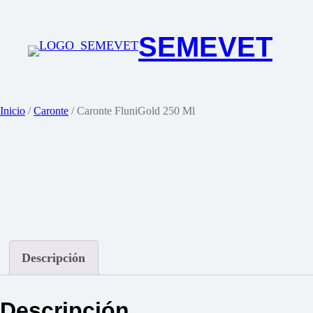
Saltar
al
SEMEVET
contenido
Inicio
/
Caronte
/ Caronte FluniGold 250 Ml
Descripción
Descripción