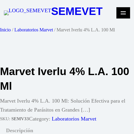
Saltar
SEMEVET
al
contenido
Inicio
/
Laboratorios Marvet
/ Marvet Iverlu 4% L.A. 100 Ml
Marvet Iverlu 4% L.A. 100
Ml
Marvet Iverlu 4% L.A. 100 Ml: Solución Efectiva para el
Tratamiento de Parásitos en Grandes […]
Category:
Laboratorios Marvet
SKU:
SEMV33
Descripción