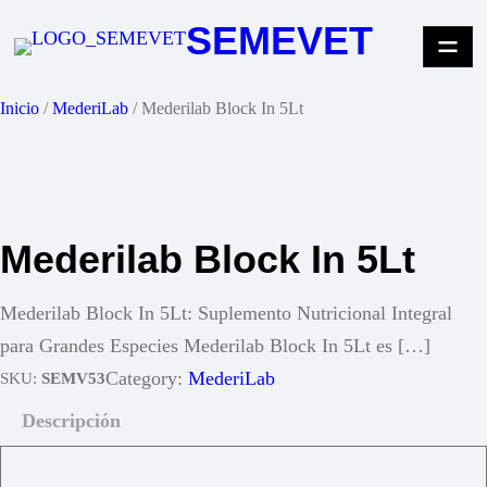
Saltar
SEMEVET
al
contenido
Inicio
/
MederiLab
/ Mederilab Block In 5Lt
Mederilab Block In 5Lt
Mederilab Block In 5Lt: Suplemento Nutricional Integral
para Grandes Especies Mederilab Block In 5Lt es […]
Category:
MederiLab
SKU:
SEMV53
Descripción