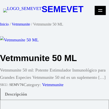
Saltar
SEMEVET
al
contenido
Inicio
/
Vetmmunite
/ Vetmmunite 50 ML
Vetmmunite 50 ML
Vetmmunite 50 ml: Potente Estimulador Inmunológico para
Grandes Especies Vetmmunite 50 ml es un suplemento […]
Category:
Vetmmunite
SKU:
SEMV76
Descripción