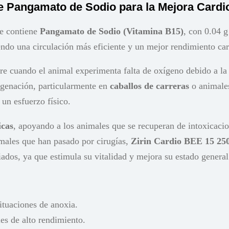
e Pangamato de Sodio para la Mejora Cardi
ue contiene
Pangamato de Sodio (Vitamina B15)
, con 0.04 
endo una circulación más eficiente y un mejor rendimiento car
rre cuando el animal experimenta falta de oxígeno debido a l
igenación, particularmente en
caballos de carreras
o animales
 un esfuerzo físico.
icas
, apoyando a los animales que se recuperan de intoxicacion
imales que han pasado por cirugías,
Zirin Cardio BEE 15 25
ados, ya que estimula su vitalidad y mejora su estado general
ituaciones de anoxia.
les de alto rendimiento.