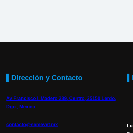
▌Dirección y Contacto
▌
Av Francisco I. Madero 289, Centro, 35150 Lerdo,
Dgo., Mexico
contacto@semevet.mx
Lu