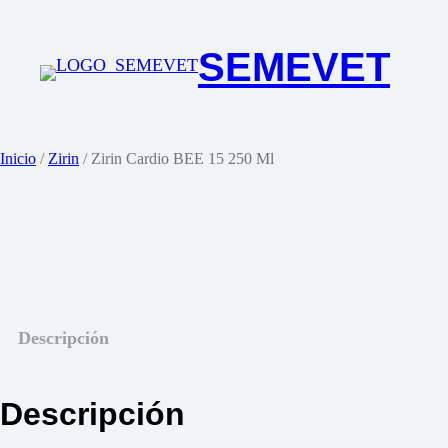
Saltar
al
SEMEVET
contenido
Inicio
/
Zirin
/ Zirin Cardio BEE 15 250 Ml
Descripción
Descripción