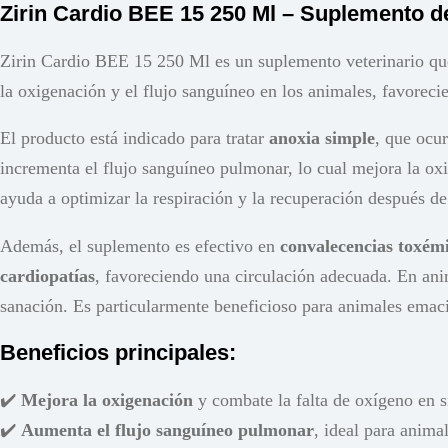
Zirin Cardio BEE 15 250 Ml – Suplemento d
Zirin Cardio BEE 15 250 Ml es un suplemento veterinario q
la oxigenación y el flujo sanguíneo en los animales, favoreci
El producto está indicado para tratar
anoxia simple
, que ocu
incrementa el flujo sanguíneo pulmonar, lo cual mejora la ox
ayuda a optimizar la respiración y la recuperación después de
Además, el suplemento es efectivo en
convalecencias toxém
cardiopatías
, favoreciendo una circulación adecuada. En an
sanación. Es particularmente beneficioso para animales emaci
Beneficios principales:
✔️
Mejora la oxigenación
y combate la falta de oxígeno en s
✔️
Aumenta el flujo sanguíneo pulmonar
, ideal para anima