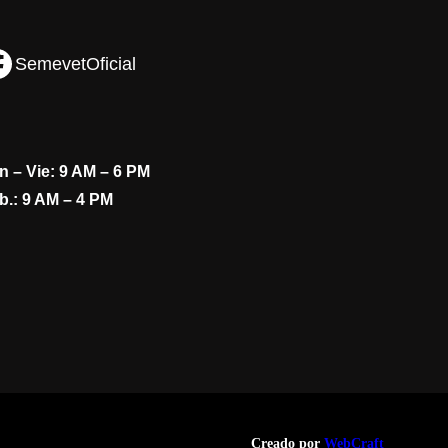
SemevetOficial
n – Vie: 9 AM – 6 PM
b.: 9 AM – 4 PM
Creado por
WebCraft