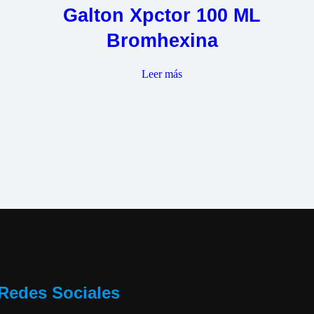
Galton Xpctor 100 ML
Bromhexina
Leer más
Redes Sociales