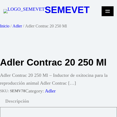
Saltar
SEMEVET
al
contenido
Inicio
/
Adler
/ Adler Contrac 20 250 Ml
Adler Contrac 20 250 Ml
Adler Contrac 20 250 Ml – Inductor de oxitocina para la
reproducción animal Adler Contrac […]
Category:
Adler
SKU:
SEMV78
Descripción