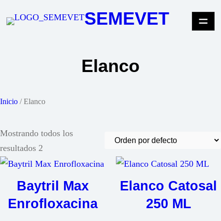
Saltar
SEMEVET
al
contenido
Elanco
Inicio
/ Elanco
Mostrando todos los
resultados 2
Baytril Max
Elanco Catosal
Enrofloxacina
250 ML