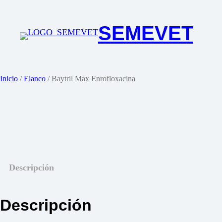
Saltar
al
SEMEVET
contenido
Inicio
/
Elanco
/ Baytril Max Enrofloxacina
Descripción
Descripción