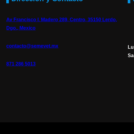
Av Francisco I. Madero 289, Centro, 35150 Lerdo,
Dgo., Mexico
contacto@semevet.mx
Lu
Sa
871 286 5013