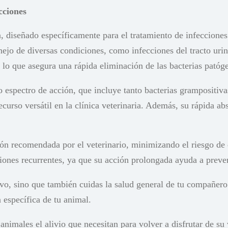
cciones
a, diseñado específicamente para el tratamiento de infeccione
ejo de diversas condiciones, como infecciones del tracto urina
lo que asegura una rápida eliminación de las bacterias patóg
o espectro de acción, que incluye tanto bacterias grampositiv
ecurso versátil en la clínica veterinaria. Además, su rápida a
ión recomendada por el veterinario, minimizando el riesgo de
iones recurrentes, ya que su acción prolongada ayuda a preven
ivo, sino que también cuidas la salud general de tu compañero
específica de tu animal.
males el alivio que necesitan para volver a disfrutar de su vi