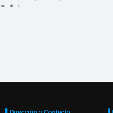
alud animal.
▌Dirección y Contacto
▌