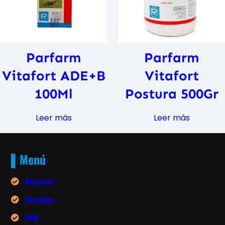
Parfarm
Parfarm
Vitafort ADE+B
Vitafort
100Ml
Postura 500Gr
Leer más
Leer más
▌Menú
Nosotros
Servicios
FAQ