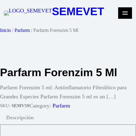
Saltar
SEMEVET
al
contenido
Inicio
/
Parfarm
/ Parfarm Forenzim 5 Ml
Parfarm Forenzim 5 Ml
Parfarm Forenzim 5 ml: Antiinflamatorio Fibrolítico para
Grandes Especies Parfarm Forenzim 5 ml es un […]
Category:
Parfarm
SKU:
SEMV59
Descripción