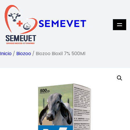
Saltar
al
SEMEVET
contenido
Inicio
/
Biozoo
/ Biozoo Bioxil 7% 500Ml