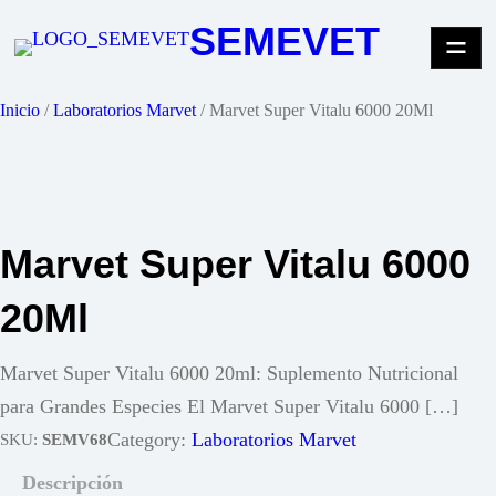
Saltar
SEMEVET
al
contenido
Inicio
/
Laboratorios Marvet
/ Marvet Super Vitalu 6000 20Ml
Marvet Super Vitalu 6000
20Ml
Marvet Super Vitalu 6000 20ml: Suplemento Nutricional
para Grandes Especies El Marvet Super Vitalu 6000 […]
Category:
Laboratorios Marvet
SKU:
SEMV68
Descripción