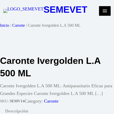
Saltar
SEMEVET
al
contenido
Inicio
/
Caronte
/ Caronte Ivergolden L.A 500 ML
Caronte Ivergolden L.A
500 ML
Caronte Ivergolden L.A 500 ML: Antiparasitario Eficaz para
Grandes Especies Caronte Ivergolden L.A 500 ML […]
Category:
Caronte
SKU:
SEMV14
Descripción