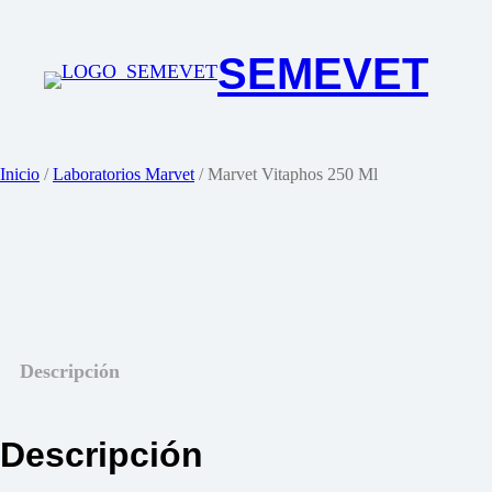
Saltar
al
SEMEVET
contenido
Inicio
/
Laboratorios Marvet
/ Marvet Vitaphos 250 Ml
Descripción
Descripción