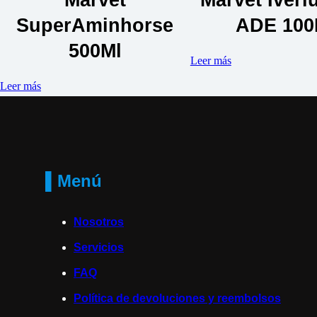
SuperAminhorse
ADE 100
500Ml
Leer más
Leer más
▌Menú
Nosotros
Servicios
FAQ
Política de devoluciones y reembolsos