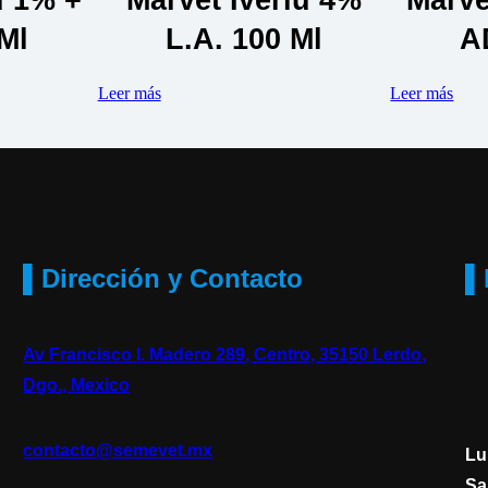
Ml
L.A. 100 Ml
A
Leer más
Leer más
▌Dirección y Contacto
▌
Av Francisco I. Madero 289, Centro, 35150 Lerdo,
Dgo., Mexico
contacto@semevet.mx
Lu
Sa