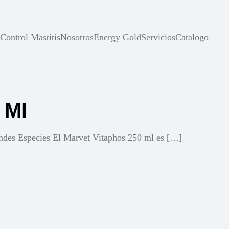
Control Mastitis
Nosotros
Energy Gold
Servicios
Catalogo
 Ml
ndes Especies El Marvet Vitaphos 250 ml es […]