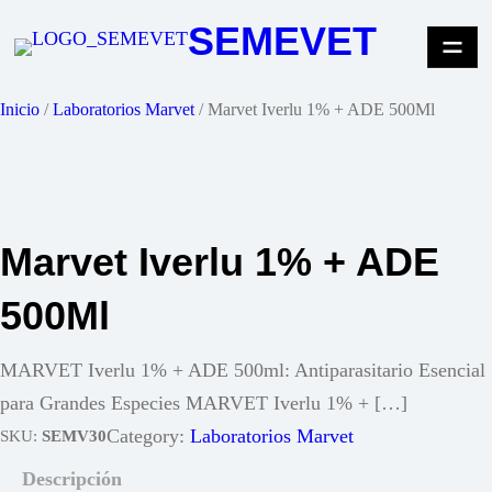
Saltar
SEMEVET
al
contenido
Inicio
/
Laboratorios Marvet
/ Marvet Iverlu 1% + ADE 500Ml
Marvet Iverlu 1% + ADE
500Ml
MARVET Iverlu 1% + ADE 500ml: Antiparasitario Esencial
para Grandes Especies MARVET Iverlu 1% + […]
Category:
Laboratorios Marvet
SKU:
SEMV30
Descripción