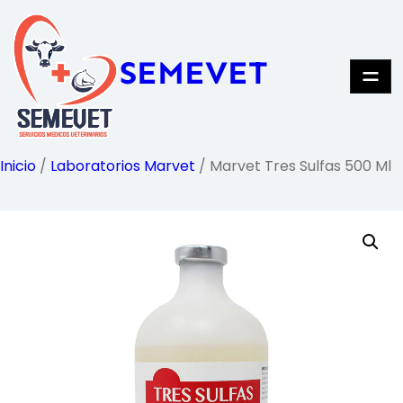
Saltar
al
SEMEVET
contenido
Inicio
/
Laboratorios Marvet
/ Marvet Tres Sulfas 500 Ml